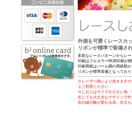
外側を可愛くレースカ
リボンが標準で装備さ
多彩なレースパターンからレー
印刷はフルカラーRGB印刷が
印刷用紙はパール調の用紙類か
リボンが標準装備となっており
※レーザー熱により抜きますの
上ご利用ください。
※しおりはサイズが小さい為、
生じても大丈夫なデザインで作
右の縁の幅が変わる為、目立ち