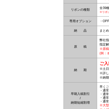
全39
リボンの種類
※リボ
専用オプション
・OP
納 品
まとめ
弊社指
指定解
原 稿
※原稿
(例：オ
ご入
※土日
納 期
※詳し
※納期
早くご
・通常
早期入稿割引
・通常
・通常
/
・通常
納期短縮割増
※大型