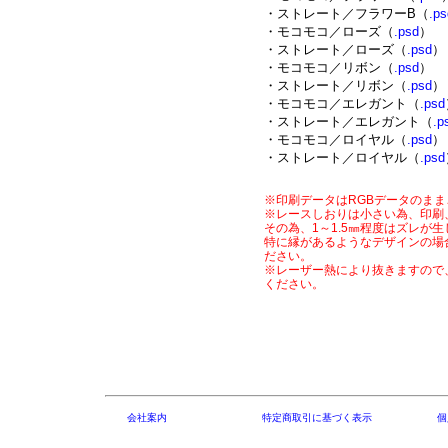
・ストレート／フラワーB（
.ps
・モコモコ／ローズ（
.psd
）
・ストレート／ローズ（
.psd
）
・モコモコ／リボン（
.psd
）
・ストレート／リボン（
.psd
）
・モコモコ／エレガント（
.psd
・ストレート／エレガント（
.p
・モコモコ／ロイヤル（
.psd
）
・ストレート／ロイヤル（
.psd
※印刷データはRGBデータのま
※レースしおりは小さい為、印刷
その為、1～1.5㎜程度はズレが
特に縁があるようなデザインの場
ださい。
※レーザー熱により抜きますので
ください
。
会社案内
特定商取引に基づく表示
個