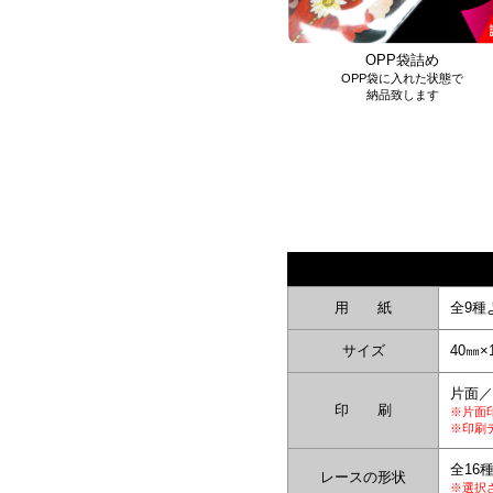
OPP袋詰め
OPP袋に入れた状態で
納品致します
用 紙
全9種
サイズ
40㎜×
片面／
印 刷
※片面
※印刷
全16
レースの形状
※選択