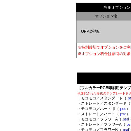
専用オプション
オプション名
OPP袋詰め
※特別締切でオプションをご利
※オプション料金は割引の対象
［フルカラーRGB印刷用テン
※選択された形状のテンプレートを
・モコモコ／スタンダード（
.p
・ストレート／スタンダード（
・モコモコ／ハート用（
.psd
）
・ストレート／ハート（
.psd
）
・モコモコ／フラワーA（
.psd
・ストレート／フラワーA（
.ps
・モコモコ／フラワーB（
.psd