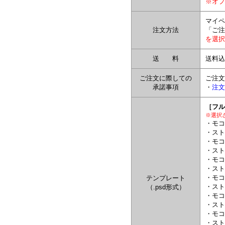
※オプ
マイペ
注文方法
「ご注
を選択
送 料
送料込
ご注文に際しての
ご注文
承諾事項
・
注文
［フル
※選択
・モコ
・スト
・モコ
・スト
・モコ
・スト
・モコ
テンプレート
・スト
（.psd形式）
・モコ
・スト
・モコ
・スト