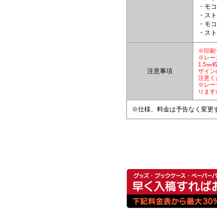
・モコ
・スト
・モコ
・スト
※印刷
※レー
1.5
注意事項
ザイン
注意く
※レー
ります
※仕様、料金は予告なく変更