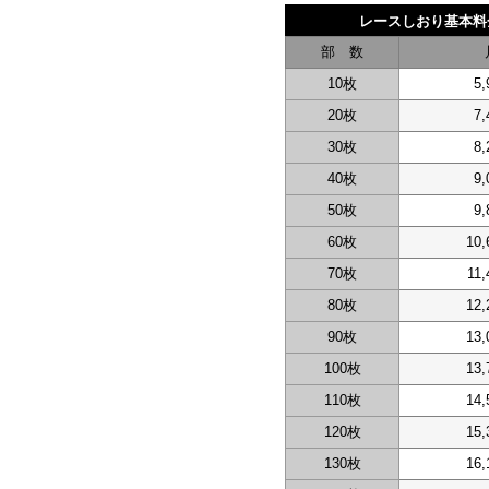
レースしおり基本料
部 数
10枚
5,
20枚
7,
30枚
8,
40枚
9,
50枚
9,
60枚
10,
70枚
11,
80枚
12,
90枚
13,
100枚
13,
110枚
14,
120枚
15,
130枚
16,