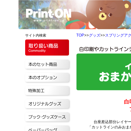
TOP
>>
グッズ
>>
スプリングア
サイト内検索
白
台座差込部分レイヤ
「カットラインのみおま