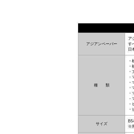
ア
アジアンペーパー
す
日
・
・
・
・
・
種 類
・
・
・
・
・
B
サイズ
※