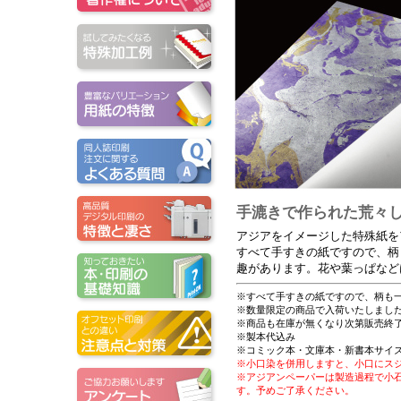
手漉きで作られた荒々
アジアをイメージした特殊紙を
すべて手すきの紙ですので、柄
趣があります。花や葉っぱなど
※すべて手すきの紙ですので、柄も
※数量限定の商品で入荷いたしまし
※商品も在庫が無くなり次第販売終
※製本代込み
※コミック本・文庫本・新書本サイズ
※小口染を併用しますと、小口にス
※アジアンペーパーは製造過程で小
す。予めご了承ください。