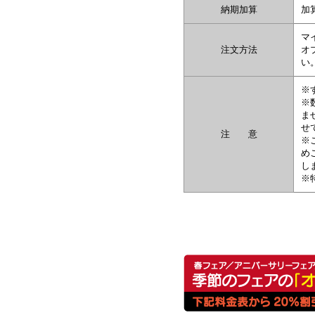
納期加算
加
マ
注文方法
オ
い
※
※
ま
せ
注 意
※
め
し
※