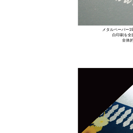
メタルペーパー1
白印刷を全
全体