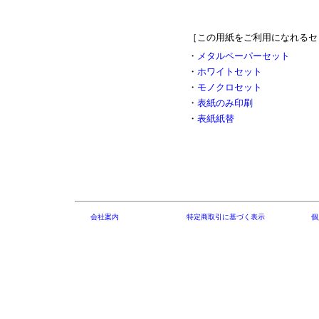
［この用紙をご利用になれるセ
・
メタルペーパーセット
・
ホワイトセット
・
モノクロセット
・
表紙のみ印刷
・
表紙紙替
会社案内
特定商取引に基づく表示
個