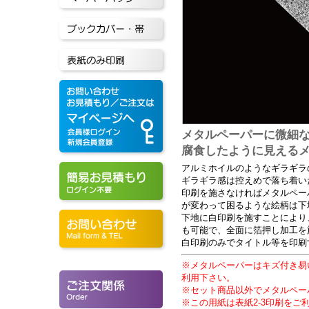
メタルペーパーに微細
腐食したように見える
アルミホイルのようなギラギラ
ギラギラ感は控えめで落ち着い
印刷を施さなければメタルペー
が変わって困るような絵柄は下
下地に白印刷を施すことにより
も可能で、全面に箔押し加工を
白印刷のみでタイトル等を印刷
※メタルペーパーはキズ付き易
利用下さい。
※セット商品以外でメタルペー
※この用紙は表紙2-3印刷をご