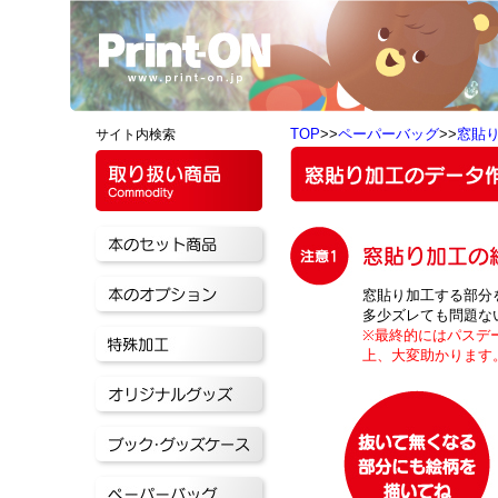
TOP
>>
ペーパーバッグ
>>
窓貼
サイト内検索
窓貼り加工する部分
多少ズレても問題な
※最終的にはパスデ
上、大変助かります