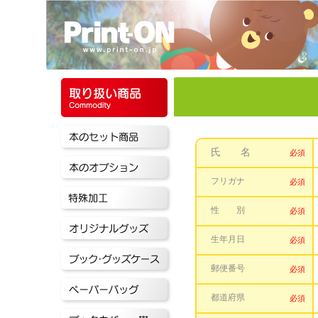
氏 名
必須
フリガナ
必須
性 別
必須
生年月日
必須
郵便番号
必須
都道府県
必須