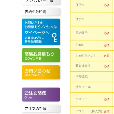
住所１
必須
住所２
電話番号
必須
E-mail
必須
E-mail[再入力]
必須
緊急連絡先
必須
携帯電話
携帯メール
パスワード
必須
パスワード[再入力]
必須