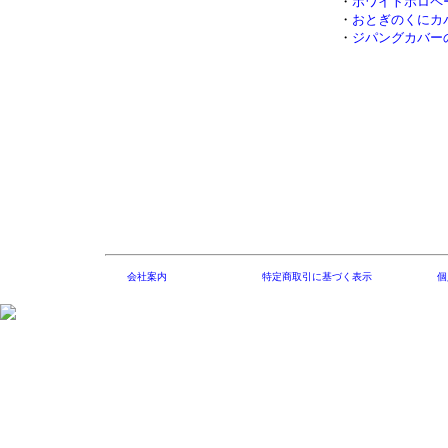
・
ホワイトホロペ
・
おとぎのくにカ
・
ジパングカバー
会社案内
特定商取引に基づく表示
個