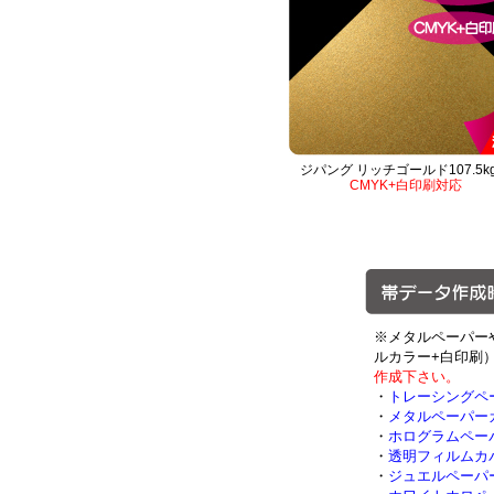
ジパング リッチゴールド107.5k
CMYK+白印刷対応
※メタルペーパー
ルカラー+白印刷
作成下さい。
・
トレーシングペ
・
メタルペーパー
・
ホログラムペー
・
透明フィルムカ
・
ジュエルペーパ